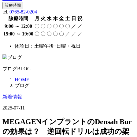
診療時間
tel.
0765-82-0204
診療時間
月
火
水
木
金
土
日
祝
9:00 ～ 12:00
〇
〇
〇
〇
〇
〇
／
／
15:00 ～ 19:00
〇
〇
〇
〇
〇
／
／
／
休診日：土曜午後･日曜・祝日
ブログ
BLOG
HOME
ブログ
新着情報
2025-07-11
MEGAGENインプラントのDensah Bur
の効果は？ 逆回転ドリルは成功の架